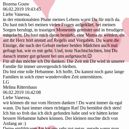
Bozena Gouw
06.02.2019
19:43:45
Liebe Vanessa,
in der emotionalsten Phase meines Lebens warst Du für mich da.
Du hast mich bei meinen vielen Fragen aufgeklärt, bei meinen
Sorgen beruhigt, in traurigen Momenten getröstet und in freudigen
mitgelacht. Du hast mich daran bestärkt, eine Mama zu werden, die
auf ihr Herz hört anstatt auf Regeln und Vorgaben. Du warst die
Einzige, die nach der Geburt meiner beiden Mädchen auch mal
gefragt hat, wie es mir geht. Und, trotz Nachtschichten, bist Du
danach immer gut gelaunt bei uns aufgetaucht.😉
Für all das möchte ich Dir danken. Die Zeit mit Dir wird in unserer
Familie für immer unvergesslich bleiben.
Du bist eine tolle Hebamme. Ich hoffe, Du kannst noch ganz lange
Familien in solch einer wundervollen Zeit unterstützen.
LG
Melina Rittershaus
06.02.2019
16:42:08
Liebe Vanessa,
wir können dir nur vom Herzen danken ! Du warst immer da egal
wann. Du hast immer einen richtigen Rat! Du bemühst dich stets!
Ich bin so froh das ich dich gefunden habe und wir hätten keine
bessere Hebamme haben können. Der kleinen mochte dich von
Anfang an :)
Deine einfühlsame Art hat uns sehr gut getan, gerade wenn man