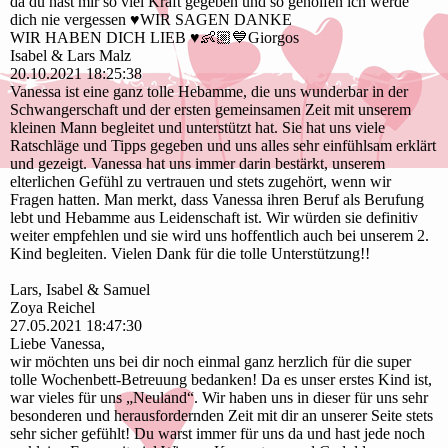
da du hast mir so viel Kraft gegeben und so geholfen ich werde
dich nie vergessen ♥️WIR SAGEN DANKE
WIR HABEN DICH LIEB ♥️👶🏼💙Giorgos
Isabel & Lars Malz
20.10.2021
18:25:38
Vanessa ist eine ganz tolle Hebamme, die uns wunderbar in der
Schwangerschaft und der ersten gemeinsamen Zeit mit unserem
kleinen Mann begleitet und unterstützt hat. Sie hat uns viele
Ratschläge und Tipps gegeben und uns alles sehr einfühlsam erklärt
und gezeigt. Vanessa hat uns immer darin bestärkt, unserem
elterlichen Gefühl zu vertrauen und stets zugehört, wenn wir
Fragen hatten. Man merkt, dass Vanessa ihren Beruf als Berufung
lebt und Hebamme aus Leidenschaft ist. Wir würden sie definitiv
weiter empfehlen und sie wird uns hoffentlich auch bei unserem 2.
Kind begleiten. Vielen Dank für die tolle Unterstützung!!
Lars, Isabel & Samuel
Zoya Reichel
27.05.2021
18:47:30
Liebe Vanessa,
wir möchten uns bei dir noch einmal ganz herzlich für die super
tolle Wochenbett-Betreuung bedanken! Da es unser erstes Kind ist,
war vieles für uns „Neuland“. Wir haben uns in dieser für uns sehr
besonderen und herausfordernden Zeit mit dir an unserer Seite stets
sehr sicher gefühlt! Du warst immer für uns da und hast jede noch