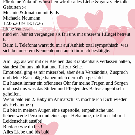
Für deine Zukunft wünschen wir dir alles Liebe & ganz viele tolle
Geburten :-)
Melanie & Jonathan mit Kids
Michaela Neumann
12.06.2019
18:17:26
Liebe Vanessa,
rund ein Jahr ist vergangen als Du uns mit unserem 1.Engel betreut
hast.
Beim 1. Telefonat warst du mir auf Anhieb total sympathisch, was
sich bei unserem Kennenlernen auch für mich bestätigte.
Am Tag, als wir mit der Kleinen das Krankenhaus verlassen hatten,
standest Du uns mit Rat und Tat zur Seite.
Emotional ging es mir miserabel, aber dein Verständnis, Zuspruch
und deine Ratschläge haben mich dermaßen gestärkt.
Du hattest immer ein offenenes Ohr für meine Fragen und Sorgen
und hast uns was das Stillen und Pflegen des Babys angeht sehr
geholfen.
Wenn bald ein 2. Baby im Anmarsch ist, möchte ich Dich wieder
als Hebamme :)
Du bist in meinen Augen eine supertolle, empathische und
liebenswerte Person und eine super Hebamme, die ihren Job mit
Leidenschaft ausübt!
Bleib so wie du bist!
Alles Liebe und bis bald,