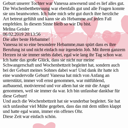
Geburt unserer Tochter war Vanessa anwesend und es lief alles gut.
Die Wochenbettbetreuung war ebenfalls gut und alle Fragen konnte
sie uns beantworten. Ich habe mich sehr gut durch ihre herzliche
Art betreut gefühlt und kann sie als Hebamme auf jeden Fall
empfehlen. In diesem Sinne bleib so wie Du bist.
Melina Geisler
06.02.2019
20:13:56
Die aller beste Hebamme!
Vanessa ist so eine besondere Hebamme,man spürt dass es ihre
Berufung ist und nicht einfach nur irgendein Job. Mit ihrem ganzem
Herzen ist sie immer stehts dabei, egal wie lang ihr Tag schon war.
Ich hatte das große Glück, dass sie nicht nur meine
Schwangerschaft und Wochenbettzeit begleitet hat, sondern auch
bei der Geburt meines Sohnes dabei war! Und dank ihr hatte ich
eine wundervolle Geburt! Vanessa hat mich von Anfang an
unterstützt, immer voll ernst genommen, war mitfühlend,
aufbauend, motivierend und vor allem hat sie mir die Angst
genommen, weil sie immer da war. Ich bin unfassbar dankbar für
diese Geburt!
Und auch die Wochenbettzeit hat sie wunderbar begleitet. Sie hat
sich unfassbar viel Mühe gegeben, dass das mit dem stillen klappt
und hatte egal wann, immer ein offenes Ohr.
Diese Zeit war einfach schön.