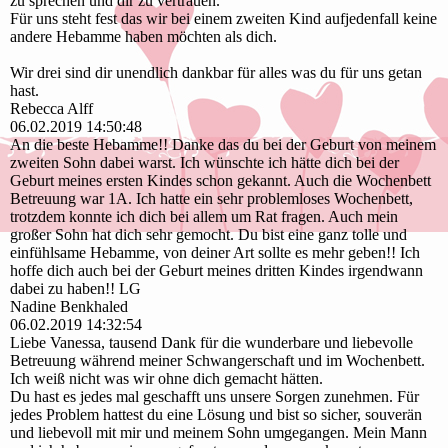
zu sprechen und dir zu vertrauen.
Für uns steht fest das wir bei einem zweiten Kind aufjedenfall keine
andere Hebamme haben möchten als dich.
Wir drei sind dir unendlich dankbar für alles was du für uns getan
hast.
Rebecca Alff
06.02.2019
14:50:48
An die beste Hebamme!! Danke das du bei der Geburt von meinem
zweiten Sohn dabei warst. Ich wünschte ich hätte dich bei der
Geburt meines ersten Kindes schon gekannt. Auch die Wochenbett
Betreuung war 1A. Ich hatte ein sehr problemloses Wochenbett,
trotzdem konnte ich dich bei allem um Rat fragen. Auch mein
großer Sohn hat dich sehr gemocht. Du bist eine ganz tolle und
einfühlsame Hebamme, von deiner Art sollte es mehr geben!! Ich
hoffe dich auch bei der Geburt meines dritten Kindes irgendwann
dabei zu haben!! LG
Nadine Benkhaled
06.02.2019
14:32:54
Liebe Vanessa, tausend Dank für die wunderbare und liebevolle
Betreuung während meiner Schwangerschaft und im Wochenbett.
Ich weiß nicht was wir ohne dich gemacht hätten.
Du hast es jedes mal geschafft uns unsere Sorgen zunehmen. Für
jedes Problem hattest du eine Lösung und bist so sicher, souverän
und liebevoll mit mir und meinem Sohn umgegangen. Mein Mann