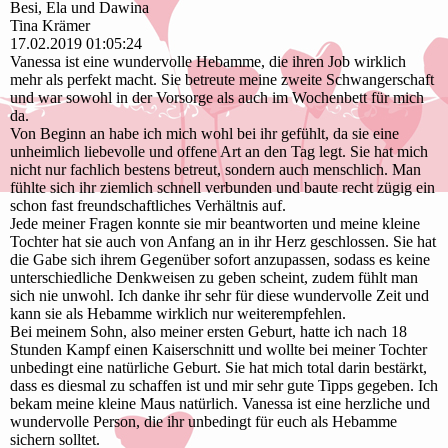
Besi, Ela und Dawina
Tina Krämer
17.02.2019
01:05:24
Vanessa ist eine wundervolle Hebamme, die ihren Job wirklich
mehr als perfekt macht. Sie betreute meine zweite Schwangerschaft
und war sowohl in der Vorsorge als auch im Wochenbett für mich
da.
Von Beginn an habe ich mich wohl bei ihr gefühlt, da sie eine
unheimlich liebevolle und offene Art an den Tag legt. Sie hat mich
nicht nur fachlich bestens betreut, sondern auch menschlich. Man
fühlte sich ihr ziemlich schnell verbunden und baute recht zügig ein
schon fast freundschaftliches Verhältnis auf.
Jede meiner Fragen konnte sie mir beantworten und meine kleine
Tochter hat sie auch von Anfang an in ihr Herz geschlossen. Sie hat
die Gabe sich ihrem Gegenüber sofort anzupassen, sodass es keine
unterschiedliche Denkweisen zu geben scheint, zudem fühlt man
sich nie unwohl. Ich danke ihr sehr für diese wundervolle Zeit und
kann sie als Hebamme wirklich nur weiterempfehlen.
Bei meinem Sohn, also meiner ersten Geburt, hatte ich nach 18
Stunden Kampf einen Kaiserschnitt und wollte bei meiner Tochter
unbedingt eine natürliche Geburt. Sie hat mich total darin bestärkt,
dass es diesmal zu schaffen ist und mir sehr gute Tipps gegeben. Ich
bekam meine kleine Maus natürlich. Vanessa ist eine herzliche und
wundervolle Person, die ihr unbedingt für euch als Hebamme
sichern solltet.