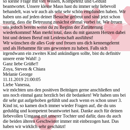
so kleine Frage mit viel Wissen, Kompetenz und Geduld
beantwortet. Unsere kleine Maus hast du immer sehr liebevoll
behandelt, was wir auch als sehr sehr schön empfunden haben. Wir
haben uns auf jeden deiner Besuche gefreut und sind jetzt schon
traurig, dass die Betreuung zunächst einmal vorbei ist. Wir freuen
uns jedoch bereits wenn du zu Beginn der Zufütterung
wiederkommst! Man merkt total, dass du mit ganzem Herzen dabei
bist und deinen Beruf mit Leidenschaft ausführst!
Wir wünschen dir alles Gute und freuen uns dich kennengelernt
und als Hebamme für uns gewonnen zu haben. Falls sich
irgendwann ein zweites Kind ankündigen sollte, bist du definitiv
unsere erste Wahl! ;)
Ganz liebe Grüße!!
Zoya, Steven & Chiara
Melanie George
11.11.2019
21:00:05
Liebe Vanessa,
wir möchten uns den positiven Beiträgen gerne anschließen und
uns noch einmal ganz herzlich bei dir bedanken! Wir haben uns bei
dir sehr gut aufgehoben gefühlt und auch wenn es schon unser 3.
Kind ist, so kamen doch immer wieder Fragen auf, die du uns
geduldig und kompetent beantwortet hast. Danke auch für deinen
liebevollen Umgang mit unserer Tochter und dafür, dass du auch
die beiden älteren Geschwister immer mit einbezogen hast. Das
haben wir wirklich sehr geschätzt!